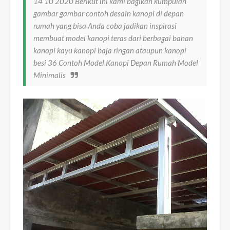
14 10 2020 Berikut ini kami bagikan kumpulan
gambar gambar contoh desain kanopi di depan
rumah yang bisa Anda coba jadikan inspirasi
membuat model kanopi teras dari berbagai bahan
kanopi kayu kanopi baja ringan ataupun kanopi
besi 36 Contoh Model Kanopi Depan Rumah Model
Minimalis