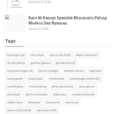
Desember 29, 2020
Baru 46 Kanopi Spandek Minimalis Paling
Modern Dan Nyaman
Januari 17, 2020
Tags
borongan cat
cat rumah
cat rumah 2020
dapur minimalis
desain plafon
gambar gapura
gambar kanopi
harga borongan cat
hiasan ruangan
kompor tanam
lagu jawa
lantai granit
meja dapur
model atap
model pagar minimalis
model pintu
model talang
pintu aluminium
pintu geser
pintu lipat
plafon minimalis
plafon pvc
rumah minimalis
sablon kaos
talang air
tiang teras
warna cat
warna cat tembok
warna keramik