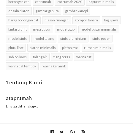
borongan cat
cat rumah
cat rumah 2020
dapur minimalis
desain plafon
gambar gapura
gambar kanopi
harga borongan cat
hiasan ruangan
kompor tanam
lagu jawa
lantai granit
meja dapur
model atap
model pagar minimalis
model pintu
model talang
pintu aluminium
pintu geser
pintu lipat
plafon minimalis
plafon pvc
rumah minimalis
sablon kaos
talang air
tiang teras
warna cat
warna cat tembok
warna keramik
Tentang Kami
ataprumah
Lihat profil lengkapku