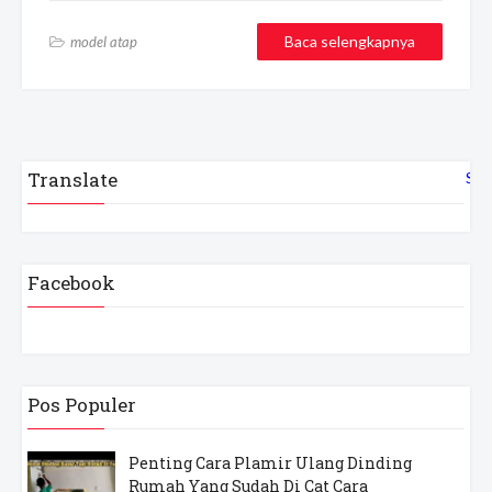
Baca selengkapnya
model atap
Translate
Sel
Facebook
Pos Populer
Penting Cara Plamir Ulang Dinding
Rumah Yang Sudah Di Cat Cara