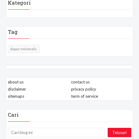
Kategori
Tag
dapur minimalis
about us
contact us
disclaimer
privacy policy
sitemaps
term of service
Cari