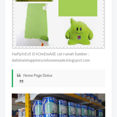
HaPpInEsS iS hOmEmAdE cat rumah Sumber :
dalishaishappinessishomemade.blogspot.com
Home Page Dulux