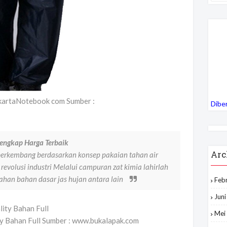
akartaNotebook com Sumber :
Dibe
lengkap Harga Terbaik
Arc
 berkembang berdasarkan konsep pakaian tahan air
 revolusi industri Melalui campuran zat kimia lahirlah
bahan bahan dasar jas hujan antara lain
Feb
Jun
Mei
ty Bahan Full Sumber : www.bukalapak.com