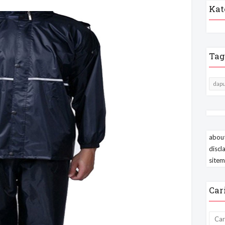
Kat
Tag
dapu
about
discl
site
Car