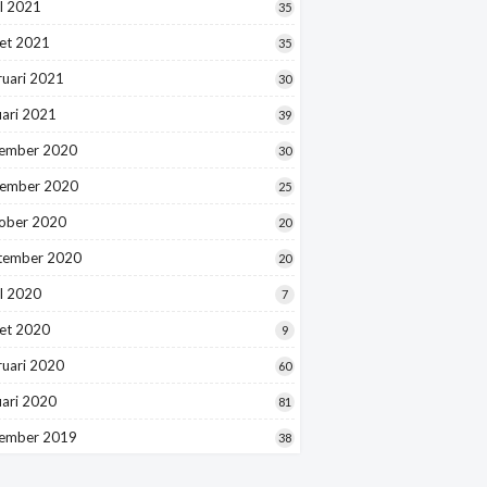
l 2021
35
et 2021
35
ruari 2021
30
uari 2021
39
ember 2020
30
ember 2020
25
ober 2020
20
tember 2020
20
l 2020
7
et 2020
9
ruari 2020
60
uari 2020
81
ember 2019
38