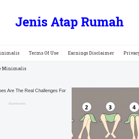
Jenis Atap Rumah
inimalis
Terms Of Use
Earnings Disclaimer
Privac
e Minimalis