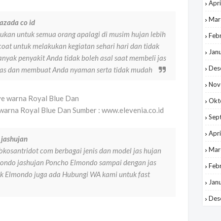
Apri
Mar
azada co id
rlukan untuk semua orang apalagi di musim hujan lebih
Feb
at untuk melakukan kegiatan sehari hari dan tidak
Jan
nyak penyakit Anda tidak boleh asal saat membeli jas
Des
litas dan membuat Anda nyaman serta tidak mudah
Nov
Okt
 warna Royal Blue Dan Sumber : www.elevenia.co.id
Sep
Apri
s jashujan
Mar
okosantridot com berbagai jenis dan model jas hujan
lmondo jashujan Poncho Elmondo sampai dengan jas
Feb
k Elmondo juga ada Hubungi WA kami untuk fast
Jan
Des