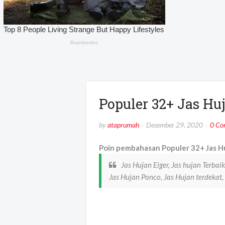
Populer 32+ Jas Hu
by
ataprumah
Desember 29, 2020
0 Co
Poin pembahasan Populer 32+ Jas Hu
Jas Hujan Eiger, Jas hujan Terbai
Jas Hujan Ponco, Jas Hujan terdekat,