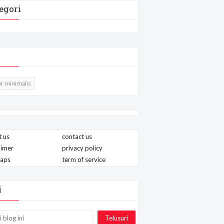
egori
r minimalis
 us
contact us
aimer
privacy policy
maps
term of service
i