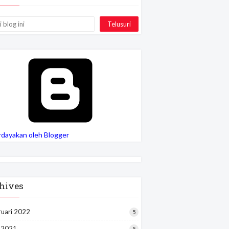
rdayakan oleh Blogger
hives
ruari 2022
5
i 2021
5