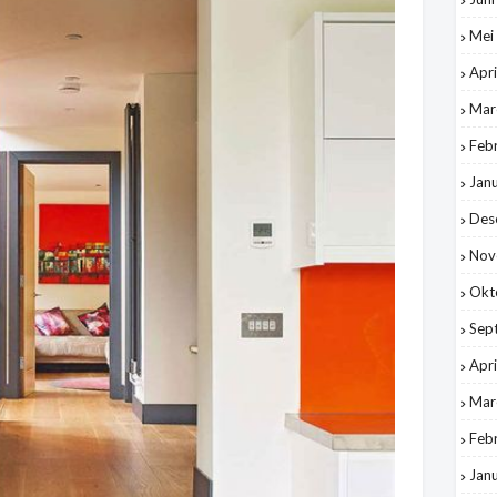
Mei
Apri
Mar
Feb
Jan
Des
Nov
Okt
Sep
Apri
Mar
Feb
Jan