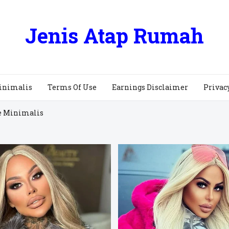
Jenis Atap Rumah
inimalis
Terms Of Use
Earnings Disclaimer
Privac
e Minimalis