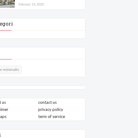
Februari 14, 2020
egori
r minimalis
 us
contact us
aimer
privacy policy
maps
term of service
i