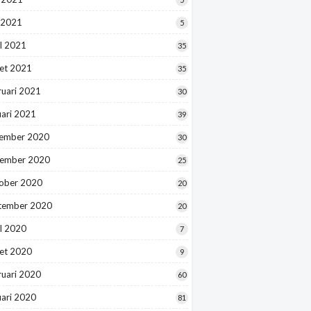
 2021
5
l 2021
35
et 2021
35
ruari 2021
30
uari 2021
39
ember 2020
30
ember 2020
25
ober 2020
20
tember 2020
20
l 2020
7
et 2020
9
ruari 2020
60
uari 2020
81