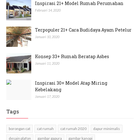
Inspirasi 21+ Model Rumah Perumahan
Februari 14, 2020
Terpopuler 21+ Cara Budidaya Ayam Petelur
Januari 10, 2020
Konsep 33+ Rumah Beratap Asbes
Januari 11, 2020
Inspirasi 30+ Model Atap Miring
Kebelakang
Januari 17, 2020
Tags
borongan cat
cat rumah
cat rumah 2020
dapur minimalis
desain plafon
gambar gapura
gambar kanopi