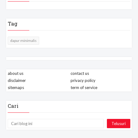
Tag
dapur minimalis
about us
contact us
disclaimer
privacy policy
sitemaps
term of service
Cari