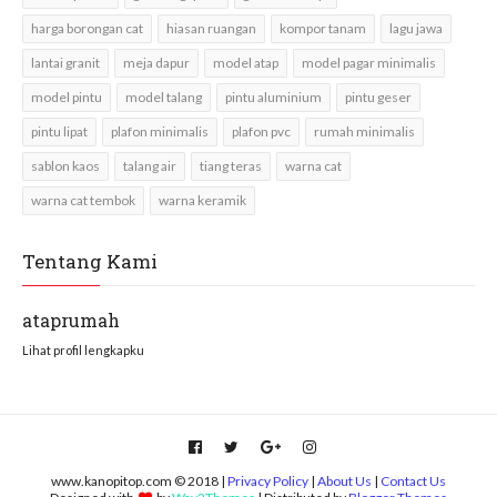
harga borongan cat
hiasan ruangan
kompor tanam
lagu jawa
lantai granit
meja dapur
model atap
model pagar minimalis
model pintu
model talang
pintu aluminium
pintu geser
pintu lipat
plafon minimalis
plafon pvc
rumah minimalis
sablon kaos
talang air
tiang teras
warna cat
warna cat tembok
warna keramik
Tentang Kami
ataprumah
Lihat profil lengkapku
www.kanopitop.com © 2018 |
Privacy Policy
|
About Us
|
Contact Us